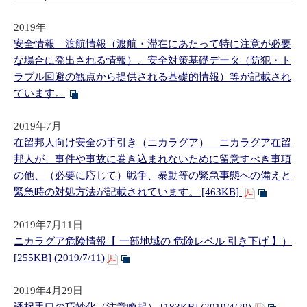
2019年
安全情報 渡航情報（渡航・滞在にあたって特に注意が必要
な場合に発出される情報）、安全対策基礎データ（防犯・ト
ラブル回避の観点から提供される基礎的情報）等が記載され
ています。
​2019年7月
在留邦人向け安全の手引き（ニカラグア） ニカラグア在留
邦人が、事件や事故に巻き込まれないために留意すべき事項
の他、（必要に応じて）戦争、暴動等の緊急事態への備えと
緊急時の対処方法が記載されています。 [463KB]
​2019年7月11日
ニカラグア危険情報【 一部地域の 危険レベル 引き下げ 】）
[255KB] (2019/7/11)
​2019年4月29日