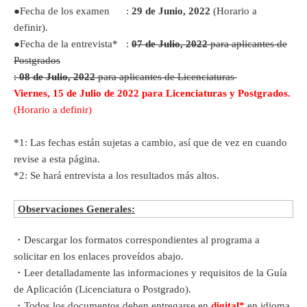
●Fecha de los examen :
29 de Junio, 2022
(Horario a
definir).
●Fecha de la entrevista* :
07 de Julio, 2022
para aplicantes de
Postgrados
:
08 de Julio, 2022
para aplicantes de Licenciaturas
Viernes, 15 de Julio de 2022 para Licenciaturas y Postgrados.
(Horario a definir)
*1: Las fechas están sujetas a cambio, así que de vez en cuando
revise a esta página.
*2: Se hará entrevista a los resultados más altos.
Observaciones Generales:
・Descargar los formatos correspondientes al programa a
solicitar en los enlaces proveídos abajo.
・Leer detalladamente las informaciones y requisitos de la Guía
de Aplicación (Licenciatura o Postgrado).
・Todos los documentos deben entregarse en
digital*
en idioma