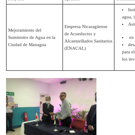
Ins
agua, 
Asi
Empresa Nicaragüense
Mejoramiento del
de Acueductos y
Suministro de Agua en la
en 
Alcantarillados Sanitarios
Ciudad de Managua
des
(ENACAL)
para e
los inv