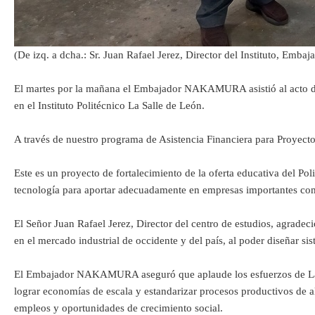
(De izq. a dcha.: Sr. Juan Rafael Jerez, Director del Instituto, E
El martes por la mañana el Embajador NAKAMURA asistió al acto de e
en el Instituto Politécnico La Salle de León.
A través de nuestro programa de Asistencia Financiera para Proye
Este es un proyecto de fortalecimiento de la oferta educativa del Po
tecnología para aportar adecuadamente en empresas importantes com
El Señor Juan Rafael Jerez, Director del centro de estudios, agradeci
en el mercado industrial de occidente y del país, al poder diseñar sis
El Embajador NAKAMURA aseguró que aplaude los esfuerzos de La Sall
lograr economías de escala y estandarizar procesos productivos de a
empleos y oportunidades de crecimiento social.