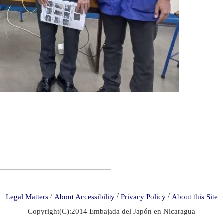
/
/
/
Legal Matters
About Accessibility
Privacy Policy
About this Site
Copyright(C):2014 Embajada del Japón en Nicaragua