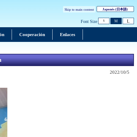
Japonés
(日本語)
Skip to main content
L
M
Font Size
S
ón
Cooperación
Enlaces
n
2022/10/5