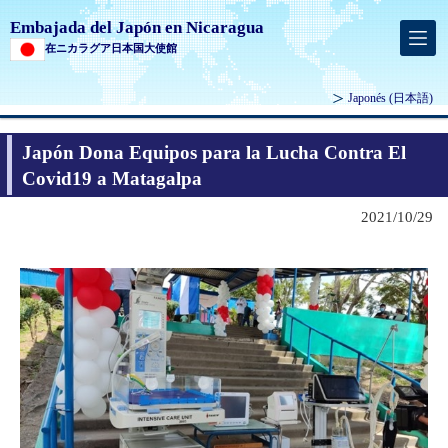
Embajada del Japón en Nicaragua
在ニカラグア日本国大使館
Japonés
(日本語)
Japón Dona Equipos para la Lucha Contra El
Covid19 a Matagalpa
2021/10/29