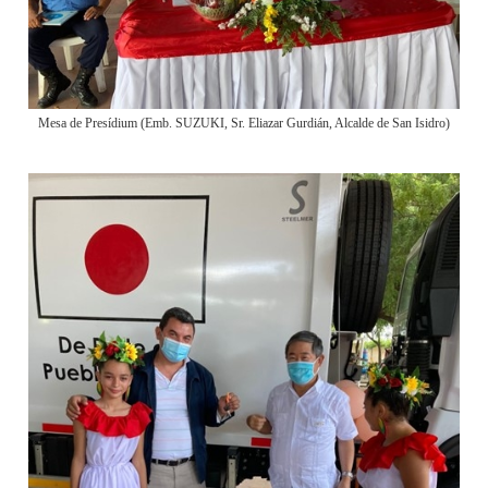
Mesa de Presídium (Emb. SUZUKI, Sr. Eliazar Gurdián, Alcalde de San Isidro)