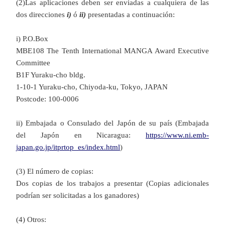
(2)Las aplicaciones deben ser enviadas a cualquiera de las
dos direcciones
i)
ó
ii)
presentadas a continuación:
i) P.O.Box
MBE108 The Tenth International MANGA Award Executive
Committee
B1F Yuraku-cho bldg.
1-10-1 Yuraku-cho, Chiyoda-ku, Tokyo, JAPAN
Postcode: 100-0006
ii) Embajada o Consulado del Japón de su país (Embajada
del Japón en Nicaragua:
https://www.ni.emb-
japan.go.jp/itprtop_es/index.html
)
(3) El número de copias:
Dos copias de los trabajos a presentar (Copias adicionales
podrían ser solicitadas a los ganadores)
(4) Otros: