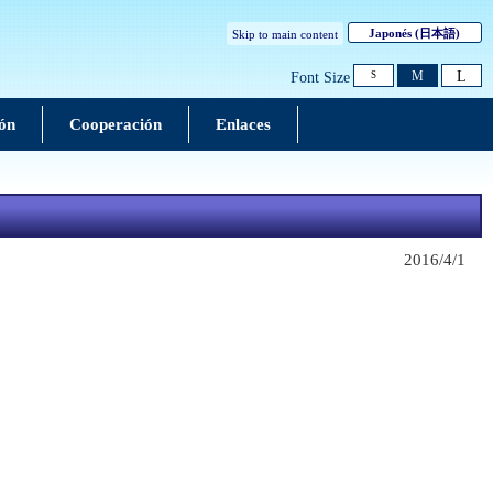
Japonés
(日本語)
Skip to main content
L
M
Font Size
S
ón
Cooperación
Enlaces
2016/4/1