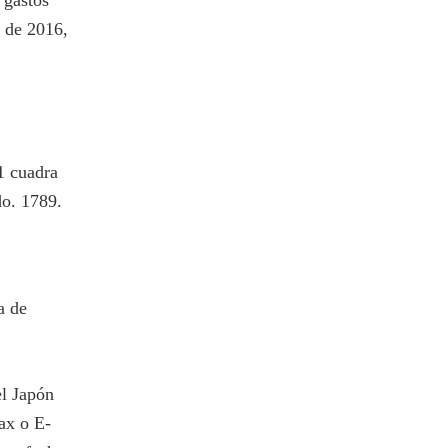
 gastos
e de 2016,
1 cuadra
do. 1789.
a de
el Japón
ax o E-