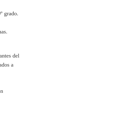
º grado.
mas.
antes del
ados a
ón