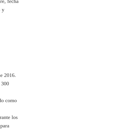
re, fecha
o y
de 2016.
 300
ado como
ante los
 para